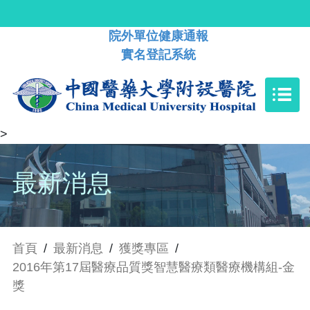
院外單位健康通報
實名登記系統
>
最新消息
首頁
/
最新消息
/
獲獎專區
/
2016年第17屆醫療品質獎智慧醫療類醫療機構組-金
獎