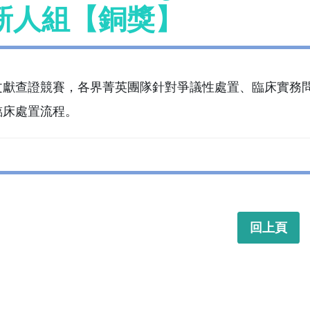
新人組【銅獎】
文獻查證競賽，各界菁英團隊針對爭議性處置、臨床實務
臨床處置流程。
回上頁