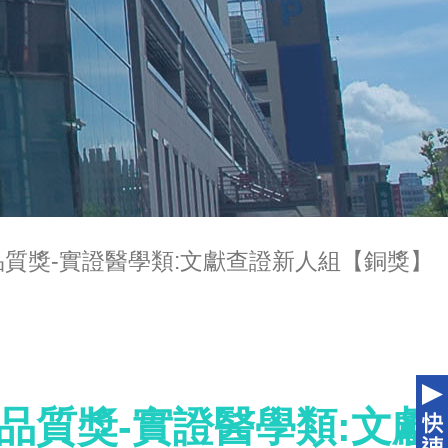
療品質獎-實證醫學類:文獻查證新人組【銅獎】
療品質獎-實證醫學類:文獻