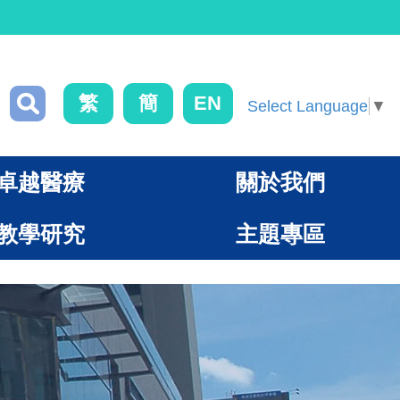
繁
簡
EN
Select Language
▼
卓越醫療
關於我們
教學研究
主題專區