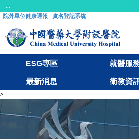
:::
院外單位健康通報
實名登記系統
ESG專區
就醫服
最新消息
衛教資
>