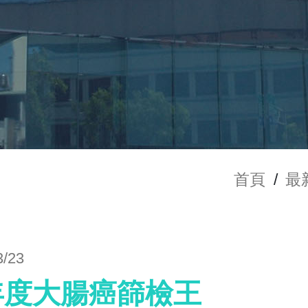
首頁
/
最
3/23
5年度大腸癌篩檢王