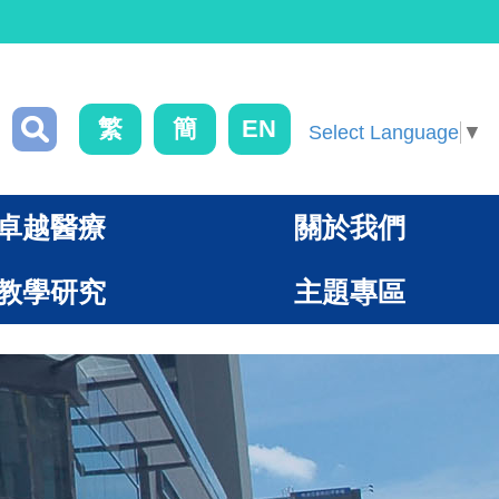
繁
簡
EN
Select Language
▼
卓越醫療
關於我們
教學研究
主題專區