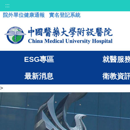
:::
院外單位健康通報
實名登記系統
ESG專區
就醫服
最新消息
衛教資
>