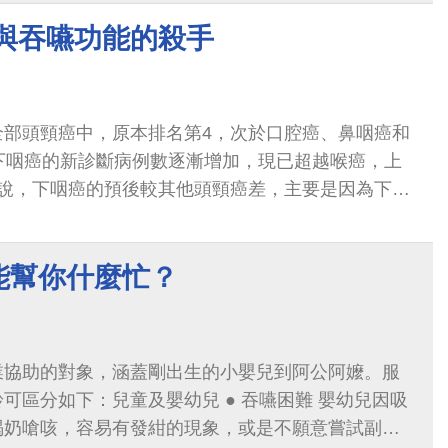
音與吞嚥功能的殺手
全部頭頸癌中，原本排名第4，次於口腔癌、鼻咽癌和
下咽癌的新診斷病例數逐漸增加，現已超越喉癌，上
來說，下咽癌的預後較其他頭頸癌差，主要是因為下咽
下咽處富含淋巴組織，通常在發現時已有...
能幫你什麼忙？
業協助的對象，涵蓋剛出生的小嬰兒到阿公阿嬤。服
：兒童及嬰幼兒 ● 吞嚥困難 嬰幼兒因吸
喝奶嗆咳，容易有發紺的現象，或是不願意嘗試副食