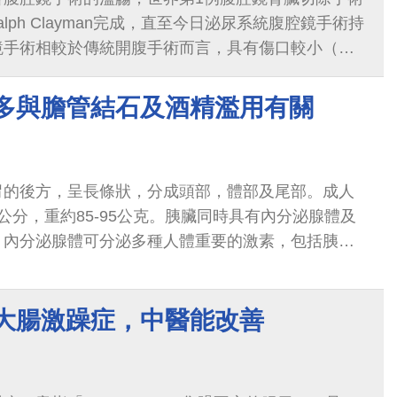
 Ralph Clayman完成，直至今日泌尿系統腹腔鏡手術持
鏡手術相較於傳統開腹手術而言，具有傷口較小（圖
，恢復時間較快，以及住院天數較短等...
 多與膽管結石及酒精濫用有關
胃的後方，呈長條狀，分成頭部，體部及尾部。成人
0公分，重約85-95公克。胰臟同時具有內分泌腺體及
，內分泌腺體可分泌多種人體重要的激素，包括胰島
及胰多胜太；外分泌腺體則會分泌內含多種...
 大腸激躁症，中醫能改善