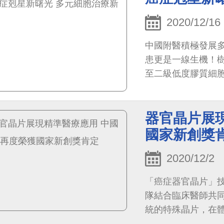
2020/12/16
中國附醫積極發展
患更是一線生機！樹
至二級低度膠質細
及續發性腦瘤、上
癌、大腸直腸癌等八
器官晶片展
國家新創獎
2020/12/2
「癌症器官晶片」
隊結合臨床醫師共
統的特殊晶片，在
體等腫瘤微環境，真