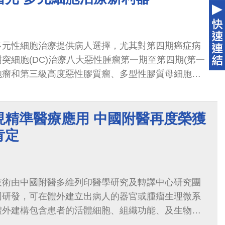
多元性細胞治療提供病人選擇，尤其對第四期癌症病
突細胞(DC)治療八大惡性腫瘤第一期至第四期(第一
胞瘤和第三級高度惡性膠質瘤、多型性膠質母細胞瘤
皮性卵巢癌、胰臟癌、攝護腺癌、頭頸癌、肝癌、乳
種癌症)
現精準醫療應用 中國附醫再度榮獲
肯定
技術由中國附醫多維列印醫學研究及轉譯中心研究團
同研發，可在體外建立出病人的器官或腫瘤生理微系
體外建構包含患者的活體細胞、組織功能、及生物流
實反映病人癌症組織及器官的結構與功能...