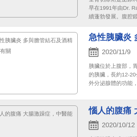
早在1991年由Dr.
續蓬勃發展。腹腔
1），疼痛指數較低
急性胰臟炎
2020/11/9
胰臟位於上腹部，
的胰臟，長約12-2
外分泌腺體的功能
素、升糖素、體泌素
惱人的腹痛
2020/10/12