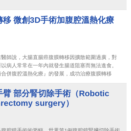
移 微創3D手術加腹腔溫熱化療
吉醫師說，大腸直腸癌腹膜轉移因擴散範圍過廣，對
所以病人常常在一年內就發生腸道阻塞而無法進食。
術合併腹腔溫熱化療』的發展，成功治療腹膜轉移
臂 部分腎切除手術（Robotic
phrectomy surgery）
科腹腔鏡手術的濫觴，世界第1例腹腔鏡腎臟切除手術