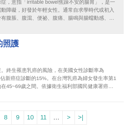
意指「irritable bowel焦躁不安的腸胃」，是一
蠕動障礙，好發於年輕女性。通常自求學時代或初入
會有腹脹、腹瀉、便祕、腹痛、腸鳴與腸蠕動感、大
覺未完全排乾淨等腸道症狀，也可能...
的照護
症。終生罹患乳癌的風險，在美國女性診斷率為
每年佔新癌症診斷的15%。在台灣乳癌為婦女發生率第1
在45~69歲之間。依據衛生福利部國民健康署癌症
癌標準化發生率為69.1%（每十萬人口）...
8
9
10
11
…
>
>|