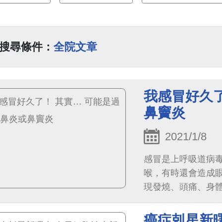
搜尋條件：
全院文章
我感冒好久了
鼻竇炎
2021/1/8
感冒是上呼吸道病
喉，有時還會造成
現發燒、頭痛、身
癌症剋星新