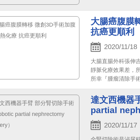
品...
大腸癌腹膜轉
抗癌更順利
2020/11/18
大腸直腸外科張伸
靜脈化療效果差，
所幸『腫瘤清除手
達文西機器手
partial ne
2020/11/17
全腎切除術是泌尿