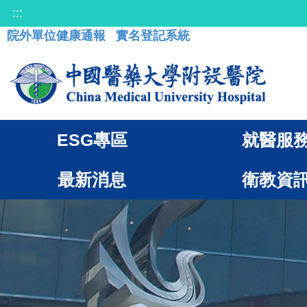
:::
院外單位健康通報
實名登記系統
ESG專區
就醫服
最新消息
衛教資