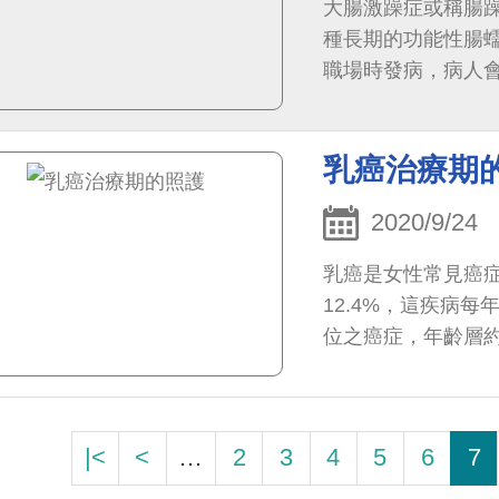
大腸激躁症或稱腸躁症，
種長期的功能性腸
職場時發病，病人
便有黏液、解便時感
乳癌治療期
2020/9/24
乳癌是女性常見癌
12.4%，這疾病
位之癌症，年齡層約
登記資料顯示，女性乳
|<
<
…
2
3
4
5
6
7