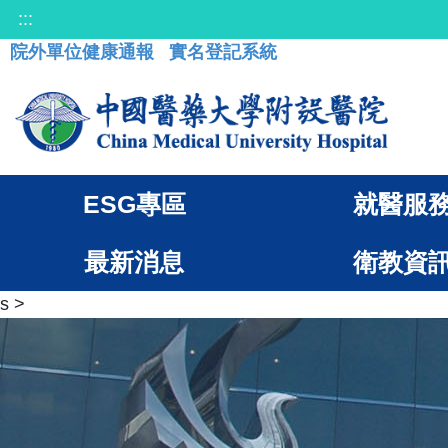
:::
院外單位健康通報
實名登記系統
ESG專區
就醫服
最新消息
衛教資
s
>