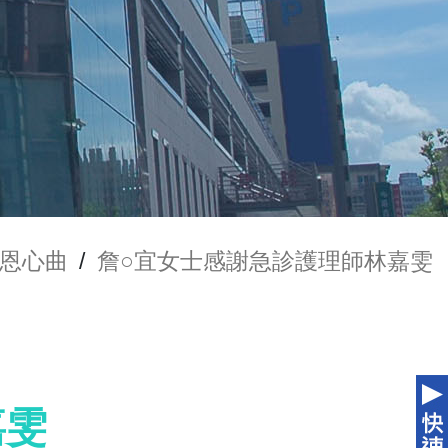
恩心曲
/
詹○宜女士感謝急診護理師林嘉雯
嘉雯