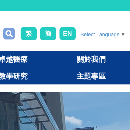
繁
簡
EN
Select Language
▼
卓越醫療
關於我們
教學研究
主題專區