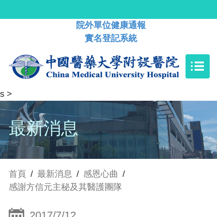
院外單位健康通報
實名登記系統
s
>
最新消息
首頁
/
最新消息
/
感恩心曲
/
感謝方信元主秘及其醫護團隊
2017/7/12