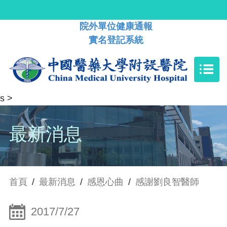
院外單位健康通報
實名登記系統
s
>
最新消息
首頁
/
最新消息
/
感恩心曲
/
感謝劉良智醫師
2017/7/27