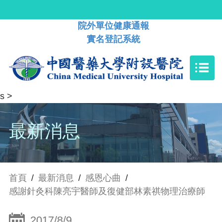
院外單位健康通報
實名登記系統
s
>
最新消息
首頁
/
最新消息
/
感恩心曲
/
感謝針灸科陳亮宇醫師及復健部林素祺物理治療師
2017/8/9