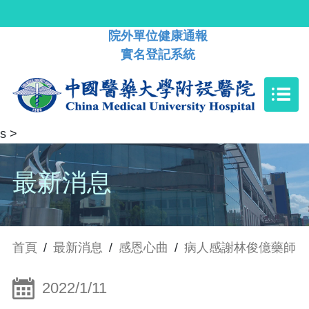
院外單位健康通報
實名登記系統
s
>
最新消息
首頁
/
最新消息
/
感恩心曲
/
病人感謝林俊億藥師
2022/1/11