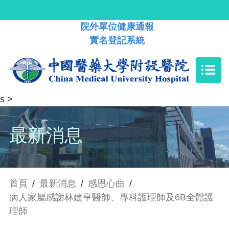
院外單位健康通報
實名登記系統
s
>
最新消息
首頁
/
最新消息
/
感恩心曲
/
病人家屬感謝林建亨醫師、專科護理師及6B全體護
理師