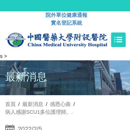
院外單位健康通報
實名登記系統
s
>
最新消息
首頁
/
最新消息
/
感恩心曲
/
病人感謝SCU1多位護理師。.
2022/2/5