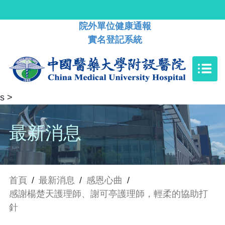
院外單位健康通報
實名登記系統
s
>
最新消息
首頁
/
最新消息
/
感恩心曲
/
感謝楊楚天護理師、謝可亭護理師，輕柔的協助打
針