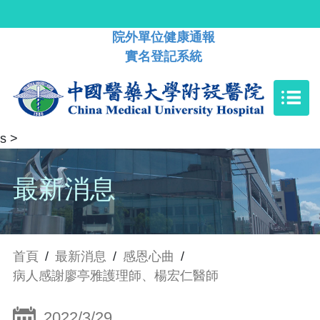
院外單位健康通報
實名登記系統
s
>
最新消息
首頁
/
最新消息
/
感恩心曲
/
病人感謝廖亭雅護理師、楊宏仁醫師
2022/3/29