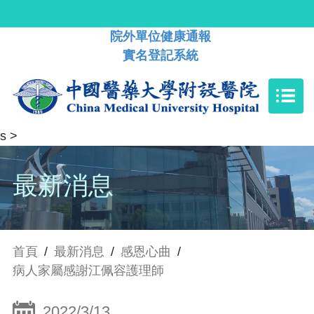
院外單位健康通報
實名登記系統
s
>
最新消息
首頁
/
最新消息
/
感恩心曲
/
病人家屬感謝江佩容護理師
2022/3/13