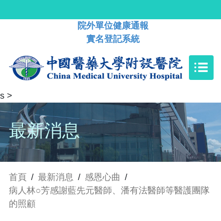
院外單位健康通報
實名登記系統
s
>
最新消息
首頁
/
最新消息
/
感恩心曲
/
病人林○芳感謝藍先元醫師、潘有法醫師等醫護團隊
的照顧