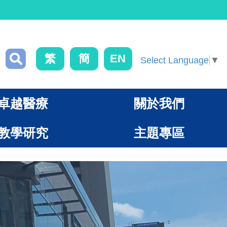
繁
簡
EN
Select Language
▼
卓越醫療
關於我們
教學研究
主題專區