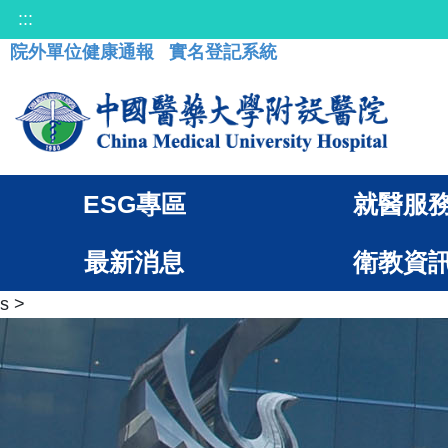
:::
院外單位健康通報
實名登記系統
ESG專區
就醫服
最新消息
衛教資
s
>