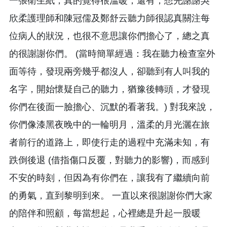
一張衛生紙，真的覺得很溫暖；還有，想先謝謝吳
欣柔護理師和陳冠儒及鄭舒云聽力師很認真關注每
位病人的狀況，也很不意思讓你們擔心了，總之真
的很謝謝你們。 (當時簡單經過：我在聽力檢查室外
面等待，發現兩旁幾乎都沒人，卻聽到有人叫我的
名字，開始懷疑自己的聽力，猶豫後轉頭，才發現
你們在後面一臉擔心、沉默的看著我。) 對我來說，
你們像漆黑夜晚中的一輪明月，溫柔的月光灑在旅
者前行的道路上，即使行走的過程中充滿未知，有
跌倒後退 (借指傷口反覆，對聽力的影響)，而感到
不安的時刻，但因為有你們在，讓我有了繼續向前
的勇氣，直到黎明到來。 一直以來很謝謝你們大家
的陪伴和照顧，每當想起，心裡總是升起一股暖