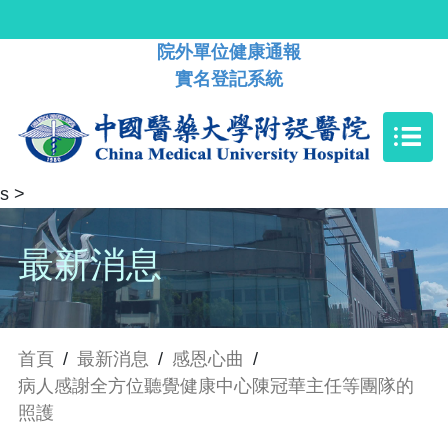
院外單位健康通報
實名登記系統
s
>
最新消息
首頁
/
最新消息
/
感恩心曲
/
病人感謝全方位聽覺健康中心陳冠華主任等團隊的
照護