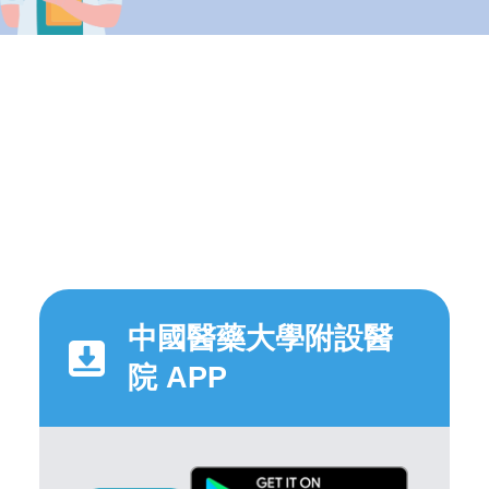
中國醫藥大學附設醫
院 APP