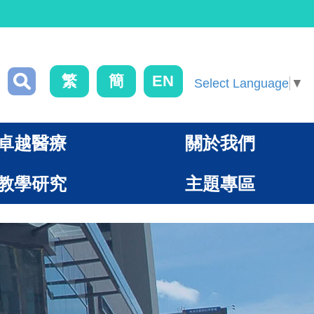
繁
簡
EN
Select Language
▼
卓越醫療
關於我們
教學研究
主題專區