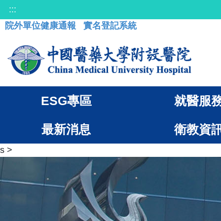
:::
院外單位健康通報
實名登記系統
ESG專區
就醫服
最新消息
衛教資
s
>