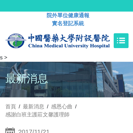
院外單位健康通報
實名登記系統
s
>
最新消息
首頁
/
最新消息
/
感恩心曲
/
感謝白班主護莊文馨護理師
2017/11/21