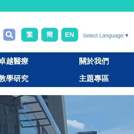
繁
簡
EN
Select Language
▼
卓越醫療
關於我們
教學研究
主題專區