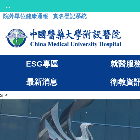
:::
院外單位健康通報
實名登記系統
ESG專區
就醫服
最新消息
衛教資
s
>