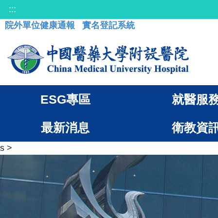
:::
院外單位健康通報
實名登記系統
ESG專區
就醫服
最新消息
衛教資
s
>