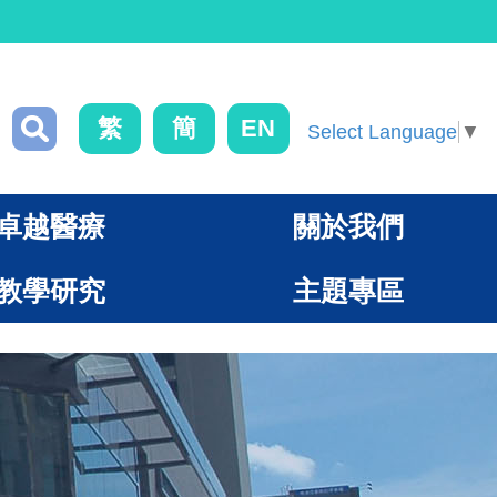
繁
簡
EN
Select Language
▼
卓越醫療
關於我們
教學研究
主題專區