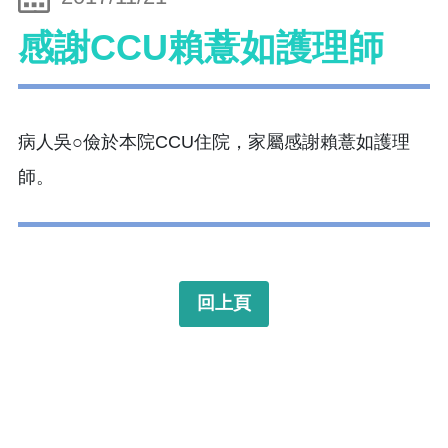
感謝CCU賴薏如護理師
病人吳○儉於本院CCU住院，家屬感謝賴薏如護理
師。
回上頁