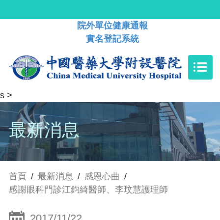
院外單位健康通報
實名登記系統
s
>
最新消息
首頁
/
最新消息
/
感恩心曲
/
感謝眼科門診江鈞綺醫師、李玟慧護理師
2017/11/22