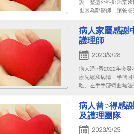
說：整型外科鄭旭棠醫
也因為鄭醫師，讓爸爸
副主任，一位有魔法的
心理都變好，在住院期
病人家屬感謝
子。肝膽腸胃科陳浤耀
護理師
血，調整爸爸的身體狀
爸爸的血液腫瘤科病房
2023/9/28
非常感念、感謝。此外
病人潘○秀2022年
和RICU-18的護理
療先緩和病情，半個月
真的很感謝。寫這封信
吃、左手手部蜷曲無法
謝！謝謝貴院的醫療團
師結緣是因為我的2個
想抱著一試的心態讓我
病人曾○得感
八、九個月的每週至少
及護理團隊
行生活上的動作，輕拿
像之前歪斜嚴重，口吃
2023/9/25