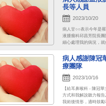
長等人員
2023/10/20
病人甘○○表示今年是
液腫瘤科邱昌芳院長團
細心處理我的病況，就
個管師總是貼心協助我
今令我感動不已，讓我
病人感謝陳冠
起照顧我，我才又能在
療團隊
真的很好！謝謝！
2023/10/16
【給耳鼻喉科 - 陳
方式和我解說聽力報告
我術後情形，適時鼓勵