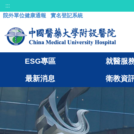
:::
院外單位健康通報
實名登記系統
ESG專區
就醫服
最新消息
衛教資