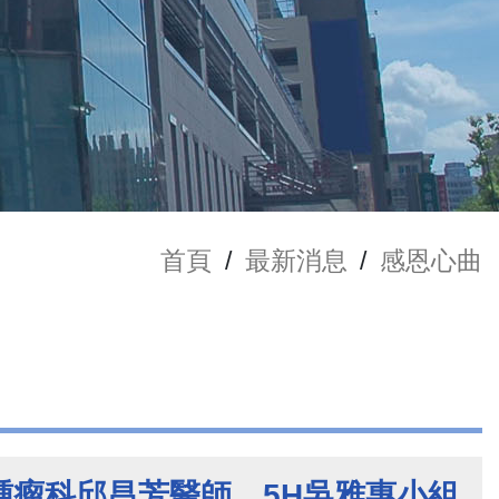
首頁
/
最新消息
/
感恩心曲
腫瘤科邱昌芳醫師、5H吳雅惠小組