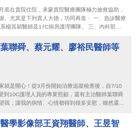
感謝許有志醫師每次不厭其煩的為我母親施針治療，
月底在貴院住院，承蒙貴院醫療團隊極力搶救協助，
我媽媽能在黃金期恢復得如此神速(連復健科的病友
謝。尤其是下列貴人大德，功同再造： 一、急診醫療
乎和正常人沒兩樣，甚至懷疑我母親是不是真的中
系楊其穎醫師及17C病房護理團隊。 三、內科部胸
師仁心仁術的專業治療，也謝謝時常協助的侯慧蘭和華
加護病房醫護團隊。 四、外科部心臟血管外科南玉芸
特別感謝中醫兒科優質門診的許有志醫師！接下來的
 五、內科部感染科何茂旺主任。 六、顏嘉締專科護
有志醫師繼續治療哦！
謝葉聯舜、蔡元耀、廖裕民醫師等
腔科廖偉志主任。 八、神經部陳冠妃醫師。 九、以及
照護我的各科醫護團隊。 盡心盡力的照護，醫德昭
表揚。銘感五內，特此申謝。
就是開心！從3月份開始治療追蹤檢查後，自7/10
天受到10C護理人員的專業照顧，還有主治醫師葉聯舜
望我，讓我的病情、心情都得到很多安慰，雖然還是
，但醫師們的解說也讓我有了信心，謝謝你們！千言
激，接下來的後續治療就要麻煩婦產科葉聯舜主任、
謝醫學影像部王資翔醫師、王昱智
師及血液腫瘤科廖裕民醫師和各位主治醫師的幫忙～