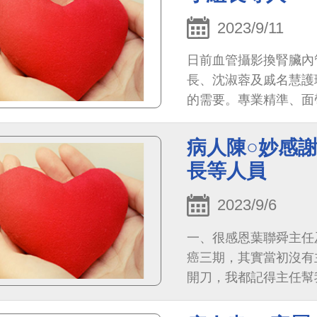
辛苦了！謝謝你們！
2023/9/11
日前血管攝影換腎臟內
長、沈淑蓉及戚名慧護
的需要。專業精準、面
獎！祝所有醫護人員平
病人陳○妙感
長等人員
2023/9/6
一、很感恩葉聯舜主任
癌三期，其實當初沒有
開刀，我都記得主任幫
任也很有耐心幫我將不