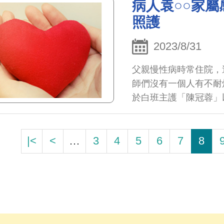
看我的情況，就像佛祖
病人袁○○家屬
恩葉主任及祝福主任一
照護
二、這段期間住院，發
我要感恩的就是一直幫
2023/8/31
非常有愛心、仁心及細
父親慢性病時常住院，
都不厭其煩的幫忙我處
師們沒有一個人有不耐
知她是來這裡免費義工
於白班主護「陳冠蓉」
藥有沒有確實吃。每天
「陳冠蓉」護理師，小
得到表揚，讚！ 四、
於病人及家屬這麼有耐
常跟葉主任一同巡房，
憬，第一次回憶起南丁
|<
<
…
3
4
5
6
7
8
且很專業埋針很順，她
我全部的感謝，還望院
心及安心，在您們的細
及照護，我早、中、晚
這些幫助及照護過我的
重都會想辦法將他們(
揚。 六、感謝這陣子