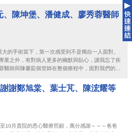
的疑問，總是耐心回答，覺得很不容易，真的非常感
- 石旻/徐孟涵】謝謝石旻護理師你即使忙著處理各種
元、陳坤堡、潘健成、廖秀蓉醫師
注我的狀況；也謝謝孟涵護理師你在術前貼心的提
冠儒、林芝菁)/ 0701(六)小夜班放射科(陳智健放射
謝謝兩位聽力師，你們在幫我做聽力測驗前會關心最
謝兩位放射科人員，在我頭部躺不到底又看不到自己
重大的手術當下，第一次感受到不是獨自一人面對。
怕時在旁即時說明，以及提前提醒進去機器會感到全
專業之外，有對病人更多的幽默與貼心，讓我忘了疾
 【給0730(日) - 0801(二) 病房護理師(郭麗華)/
蓉醫師與陳馨茹個管師在整個療程中，面對我們的疑
你們不定時幫我打點滴、量血壓、給藥、辦出院、給
支持，讓我有戰勝疾病的信心。還有麻醉部潘健成科
謝謝耳鼻喉部易宛鈴住院醫師，認真仔細的詢問症
專業與用心，從麻醉到恢復，我像是睡了很好的一
了。 【給0731(一)手術團隊(謝明耿醫師、趙韻雯
屬謝謝鄭旭棠、葉士芃、陳浤耀等
。還有很多來不及認識我就出院了的醫護朋友們，謝
送人員】謝謝你們幫我做手術，以及在準備室和恢復室
讚了！
麻醉科醫護人員詳細、親切的說明；也謝謝活潑的轉
們的幫助，真心祝福你們
！
月至10月貴院的悉心醫療照顧，萬分感謝～～～爸爸