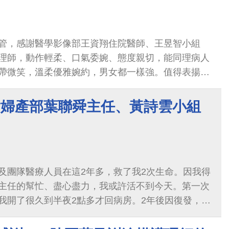
管，感謝醫學影像部王資翔住院醫師、王昱智小組
理師，動作輕柔、口氣委婉、態度親切，能同理病人
帶微笑，溫柔優雅婉約，男女都一樣強。值得表揚嘉
安健康喜樂！
謝婦產部葉聯舜主任、黃詩雲小組
及團隊醫療人員在這2年多，救了我2次生命。因我得
主任的幫忙、盡心盡力，我或許活不到今天。第一次
我開了很久到半夜2點多才回病房。2年後因復發，主
好的清的很乾淨。即便主任在忙，也會每天來病房看