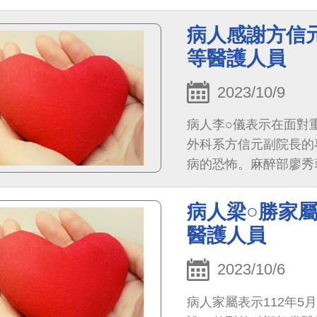
心，不管是術前或術後
謝。 【給診間護理師 
病人感謝方信
事務，依然總是仔細關
等醫護人員
醒。 【給兩位聽力師(陳
科、陳宛廷護理師)】
2023/10/9
近我耳朵的情況；也謝
病人李○儀表示在面對
的身體位置，而有點害
外科系方信元副院長的
身發熱是正常的，謝謝你們。
病的恐怖。麻醉部廖秀
易宛鈴住院醫師】謝謝
問給予我們的全程解說
出院醫囑單等，另外，
主任與陳坤堡部主任的
狀，日夜工作的你們辛苦
病人梁○勝家
覺，醒來手術就結束了
麻醉專科護理師)/轉
醫護人員
謝你們的幫助！你們太
護理師們的協助，還有
送人員 ，幫我推輪椅到準備室。 這段時間謝謝你
2023/10/6
一定也要身體健康喔~
病人家屬表示112年5