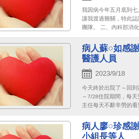
之前跛腳情形了，非常
我因病今年五月底到七
也能精準對症下藥，讓
讓我渡過難關，特此誌
都驚訝我母親恢復得幾
團隊。 二、內科部消化
風)。 誠摯感謝許醫
腔科陳鼎翰醫師及內科
琦珊護理師，感謝真的
醫師葉克膜醫療團隊。
日子，還是要繼續麻煩
病人蘇○如感
理師。 七、內科部胸
醫護人員
其他在我住院期間協力
彰，希望院方予以大力
2023/9/18
今天終於出院了～回到家
～7/28住院期間，每
主任每天不辭辛勞的看
有很多後續的持續治療
萬語也表達不了我的感
病人廖○珍感
大腸直腸外科蔡元耀醫
小組長等人