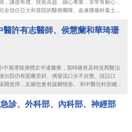
師，謙虛有禮、技術高超、細心專業，非常有耐心，
完全信任亞大和貴院的醫療團隊。血液腫瘤科葉士芃
醫師，像是爸爸的安心丸，只要看到葉副主任，生理
間就期待著看到葉副主任查房，一副粉絲見偶像的樣
中醫許有志醫師、侯慧蘭和華琦珊
醫師，外表酷酷、非常專業，處理爸爸的腸胃道出
況，讓爸爸有足夠的身體條件可以接受化療。照顧過
、腸胃科病房的護理師們，細心專業的照護也讓爸爸
，我們家屬也非常感謝呼吸加護病房的陳韋成主秘，
突發小中風導致身體左半邊癱瘓，當時雖有及時送西醫治
師，細心仔細的病史詢問和事項提醒，視病猶親的溫暖，
後出院仍有面癱歪斜、偶發流口水不自覺、說話口
希望院方能代為轉達患者的感謝，及家屬的由衷感
張開使用，左腳也會有跛腳情形。 和中醫兒科部總醫
隊！
孩子原先有內分泌性早熟問題，經中醫師解說下，本
母親也試著讓許醫師針灸搭配中藥調理看看，經過這
謝急診、外科部、內科部、神經部
2次的調理下，手部竟然神奇的張開活動，也可以執
物品或簡單家務甚至可以輔助做飯切菜，面部也不再
的問題也緩解許多，還有現在慢慢行走時已經看不出