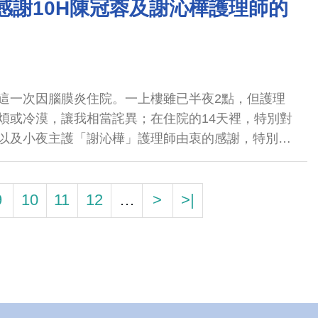
一樣慈悲，救苦救難、大恩大德，此生不會忘懷，感
感謝10H陳冠蓉及謝沁樺護理師的
切順利順心，感恩「仁心仁術」、「濟世活人」。
現每位護理人員都很忙，很辛苦很親切，可是有幾位
忙我2年的黃詩雲小組長、陳雅琪專科護理師及有位
心的實習學生賴妍庭，她真的很棒，我很怕癢痛，她
這一次因腦膜炎住院。一上樓雖已半夜2點，但護理
理傷口。 三、感謝賴妍庭(小天使)實習護理學生，得
煩或冷漠，讓我相當詫異；在住院的14天裡，特別對
」來中國醫，她都會隨時關心我的引流管要不要倒及
以及小夜主護「謝沁樺」護理師由衷的感謝，特別是
會幫忙換藥，大都就像家人一樣照顧著我，覺得她該
小的身材卻充滿活力，我真的沒有看過一個護理師對
陳雅琪小組長、黃詩雲專科護理師，非常感謝她們，時
心愛心同理心，我還因此對護理師這個職業感到憧
關心病人，也希望我們能早日康復。換藥很乾淨俐落
格爾的故事，原來真的有這麼好的護理師，無法表達
9
10
11
12
…
>
>|
們都會記得我們的名字及狀況，有她們在絕對是很放
方知曉。
心與耐心照護下，我能順利出院。 五、感謝指導老師
三班的護理師們，謝謝您們，真的很辛苦。祝福您們
護理師，您們都像菩薩一樣慈悲，不管病人病情多嚴
病友)及我照護的很好，一天比一天好，值得好好的表
來幫忙的實習護理學生們的愛心，要好好拍手鼓掌。及