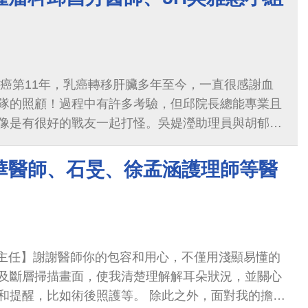
罹癌第11年，乳癌轉移肝臟多年至今，一直很感謝血
隊的照顧！過程中有許多考驗，但邱院長總能專業且
像是有很好的戰友一起打怪。吳媞瀅助理員與胡郁珮
，5H吳雅惠小組長在注射室給我的溫暖擁抱與聆聽至
有種神奇力量護衛著我！謝謝邱院長帶領著所有人一
華醫師、石旻、徐孟涵護理師等醫
今年看到滿月，非常感恩~很幸運遇見你們，有你們
冠華主任】謝謝醫師你的包容和用心，不僅用淺顯易懂的
及斷層掃描畫面，使我清楚理解解耳朵狀況，並關心
和提醒，比如術後照護等。 除此之外，面對我的擔