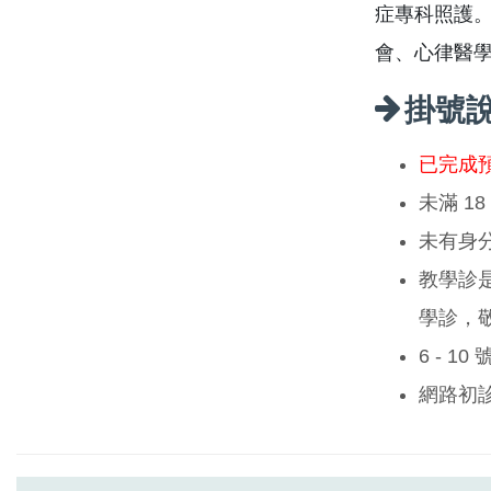
症專科照護
會、心律醫
掛號
已完成
未滿 1
未有身
教學診
學診，
6 - 1
網路初