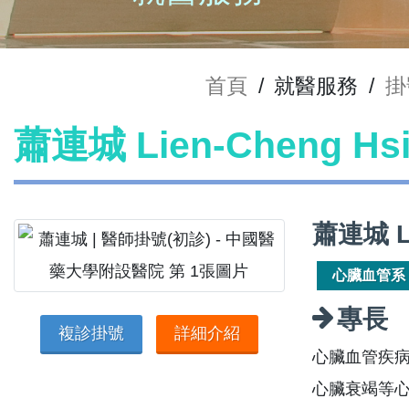
首頁
/
就醫服務
/
掛
蕭連城 Lien-Cheng H
蕭連城 L
心臟血管系
專長
複診掛號
詳細介紹
心臟血管疾
心臟衰竭等