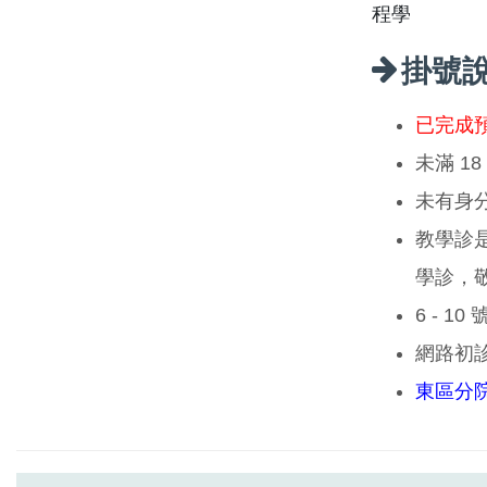
程學
掛號
已完成
未滿 1
未有身
教學診
學診，
6 - 1
網路初
東區分