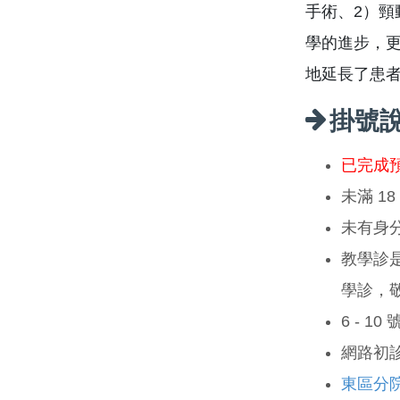
手術、2）
學的進步，
地延長了患
掛號
已完成
未滿 1
未有身
教學診
學診，
6 - 1
網路初
東區分