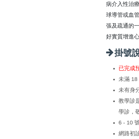
病介入性治療
球導管或血
張及疏通的
好實質增進
掛號
已完成
未滿 1
未有身
教學診
學診，
6 - 1
網路初