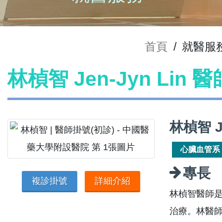
首頁
/
就醫服
林楨智 Jen-Jyn Lin 
林楨智 J
心臟血管系
專長
複診掛號
詳細介紹
林楨智醫師
治療。林醫師