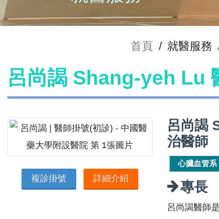
首頁
/
就醫服務
呂尚謁 Shang-yeh L
呂尚謁 
治醫師
心臟血管系
複診掛號
詳細介紹
專長
呂尚謁醫師是