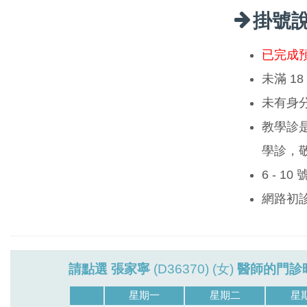
掛號
已完成
未滿 1
未有身
教學診
學診，
6 - 1
網路初