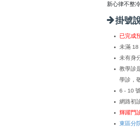
新心律不整
掛號
已完成
未滿 1
未有身
教學診
學診，
6 - 1
網路初
輝躍門
東區分