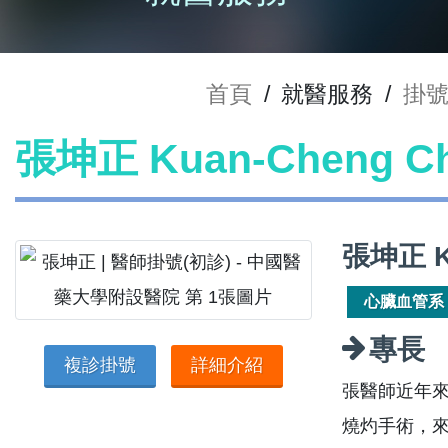
首頁
/
就醫服務
/
掛
張坤正 Kuan-Cheng 
張坤正 K
心臟血管系
專長
複診掛號
詳細介紹
張醫師近年來積
燒灼手術，