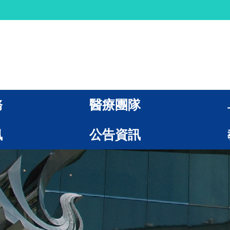
務
醫療團隊
訊
公告資訊