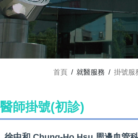
首頁
/
就醫服務
/
掛號服
u 醫師掛號(初診)
徐中和 Chung-Ho Hsu 周邊血管