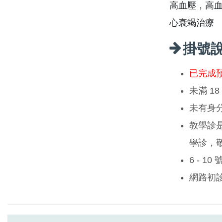
高血壓，高
心衰竭治療
掛號
已完成
未滿 1
未有身
教學診
學診，
6 - 1
網路初