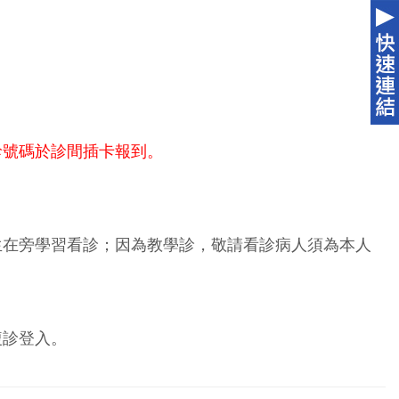
診號碼於診間插卡報到。
生在旁學習看診；因為教學診，敬請看診病人須為本人
複診登入。