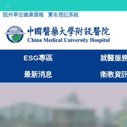
:::
院外單位健康通報
實名登記系統
ESG專區
就醫服
最新消息
衛教資