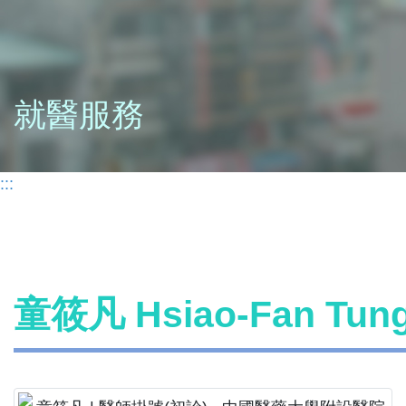
就醫服務
:::
童筱凡 Hsiao-Fan Tu