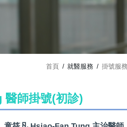
首頁
/
就醫服務
/
掛號服
ng 醫師掛號(初診)
童筱凡 Hsiao-Fan Tung 主治醫師