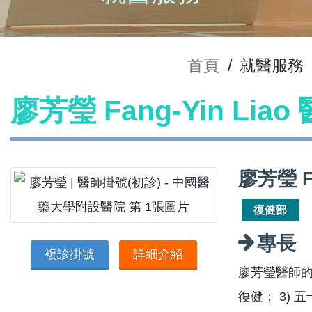
首頁
/
就醫服務
廖芳瑩 Fang-Yin Lia
廖芳瑩 F
復健部
專長
複診掛號
詳細介紹
廖芳瑩醫師的
復健； 3)