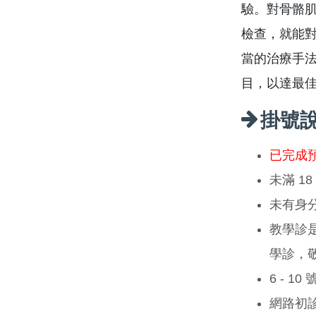
驗。對骨骼
檢查，就能
當的治療手
目，以達最
掛號
已完成
未滿 1
未有身
教學診
學診，
6 - 1
網路初