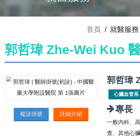
首頁
/
就醫服務
郭哲瑋 Zhe-Wei Kuo
郭哲瑋 Z
心臟血管系
專長
複診掛號
詳細介紹
一般內科、
查、其他心