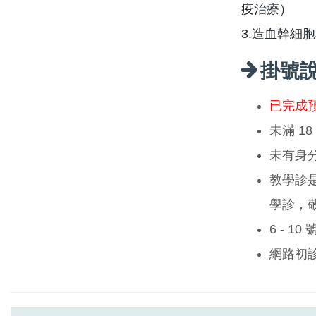
疫治療）
3.造血幹細
掛號
已完成
未滿 1
未有身
教學診
學診，
6 - 1
網路初