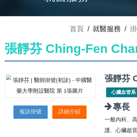
首頁
/
就醫服務
/
掛
張靜芬 Ching-Fen C
張靜芬 C
心臟血管系
專長
複診掛號
詳細介紹
一般內科、
護、心臟超