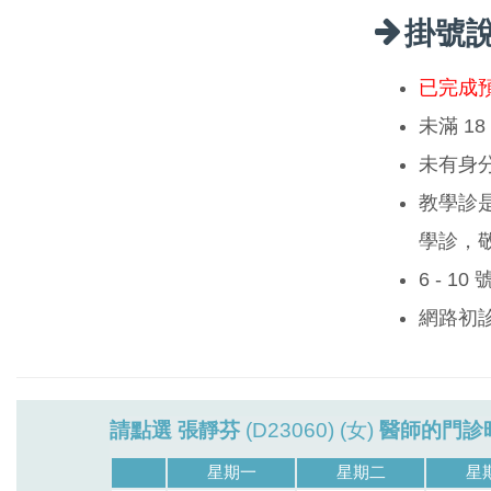
掛號
已完成
未滿 1
未有身
教學診
學診，
6 - 1
網路初