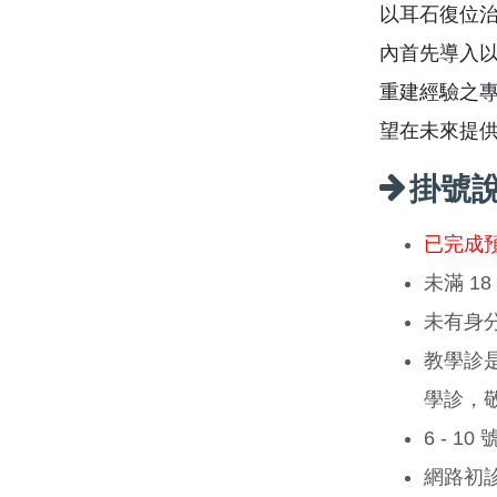
以耳石復位治
內首先導入
重建經驗之專
望在未來提
掛號
已完成
未滿 1
未有身
教學診
學診，
6 - 1
網路初