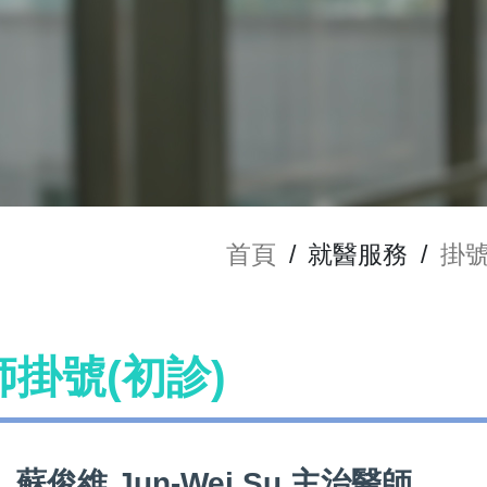
首頁
/
就醫服務
/
掛
醫師掛號(初診)
蘇俊維 Jun-Wei Su 主治醫師