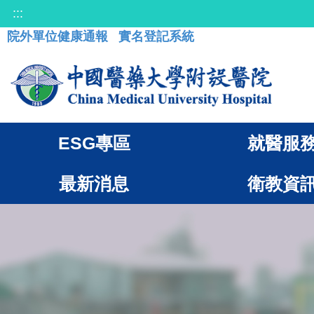
:::
院外單位健康通報
實名登記系統
ESG專區
就醫服
最新消息
衛教資