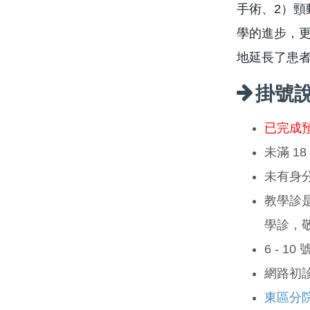
手術、2）
學的進步，
地延長了患
掛號
已完成
未滿 1
未有身
教學診
學診，
6 - 1
網路初
東區分