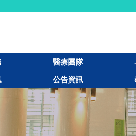
務
醫療團隊
訊
公告資訊