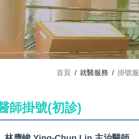
首頁
/
就醫服務
/
掛號服
n 醫師掛號(初診)
林膺峻 Ying-Chun Lin 主治醫師