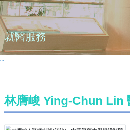
就醫服務
:::
林膺峻 Ying-Chun Li