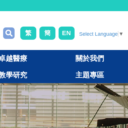
繁
簡
EN
Select Language
▼
卓越醫療
關於我們
教學研究
主題專區