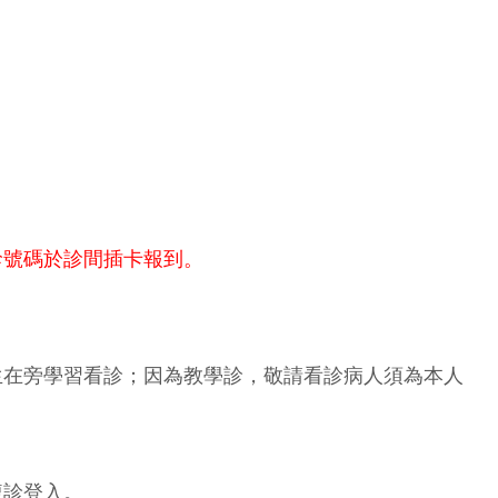
診號碼於診間插卡報到。
生在旁學習看診；因為教學診，敬請看診病人須為本人
複診登入。