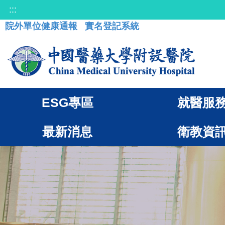
:::
院外單位健康通報
實名登記系統
ESG專區
就醫服
最新消息
衛教資