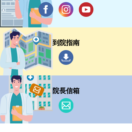
到院指南
院長信箱