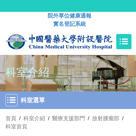
院外單位健康通報
實名登記系統
科室介紹
科室選單
首頁
/
科室介紹
/
醫療支援部門
/
放射腫瘤部
/
科室首頁