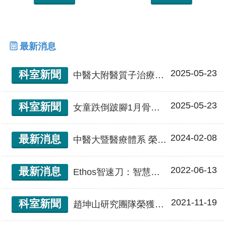
婦癌 (年超過 100人次)、肝癌 (> 30人次) 、淋
巴癌 (>30 人次) 、近接治療 (>100 人次)
最新消息
2025-05-23
科室新聞
中醫大附醫質子治療助攻 六歲癌童穩住病情、照見希望
2025-05-23
科室新聞
女童跌倒跛腳1月骨頭「被吃了」！每天不動20分鐘「這束光」助她正常跑跳
2024-02-08
最新消息
中醫大暨醫療體系 榮獲SNQ國家品質獎銀銅雙喜佳績
2022-06-13
最新消息
Ethos智速刀：智慧放射治療加速器，人工智慧(AI)輔助自適應影像導航放射治療
2021-11-19
科室新聞
趙坤山研究團隊榮獲今年第十八屆國家新創獎-學研新創獎殊榮