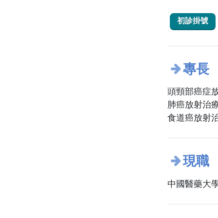
初診掛號
專長
頭頸部癌症
肺癌放射治
食道癌放射
現職
中國醫藥大學