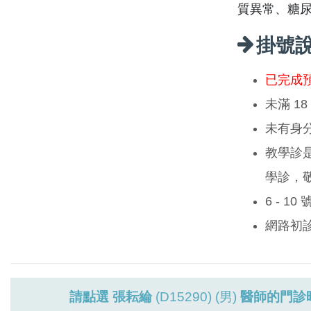
質異常、糖
掛號
已完成
未滿 1
未有身
教學診
學診，
6 - 1
網路初