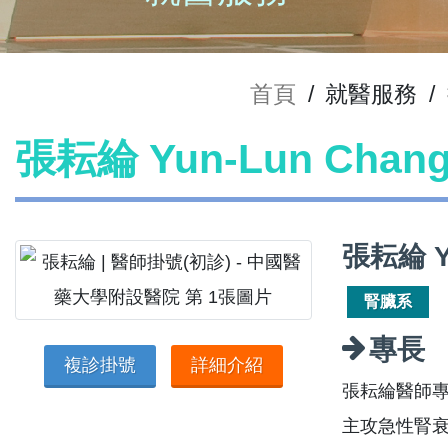
首頁
/
就醫服務
/
張耘綸 Yun-Lun Cha
張耘綸 Y
腎臟系
專長
複診掛號
詳細介紹
張耘綸醫師
主攻急性腎