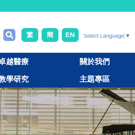
繁
簡
EN
Select Language
▼
卓越醫療
關於我們
教學研究
主題專區