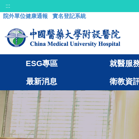
:::
院外單位健康通報
實名登記系統
ESG專區
就醫服
最新消息
衛教資