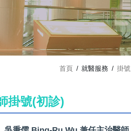
首頁
/
就醫服務
/
掛號
醫師掛號(初診)
吳秉儒 Bing-Ru Wu 兼任主治醫師