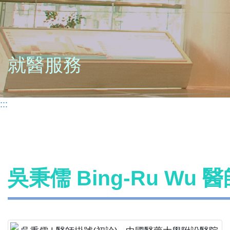
就醫服務
:::
吳秉儒 Bing-Ru Wu 