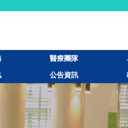
務
醫療團隊
訊
公告資訊