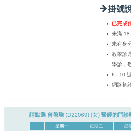
掛號
已完成
未滿 1
未有身
教學診
學診，
6 - 1
網路初