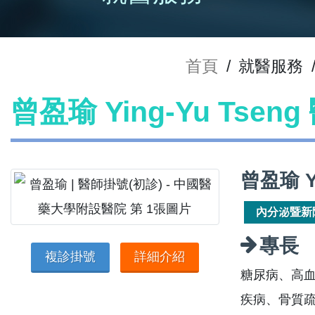
首頁
/
就醫服務
曾盈瑜 Ying-Yu Tsen
曾盈瑜 Y
內分泌暨新
專長
複診掛號
詳細介紹
糖尿病、高
疾病、骨質