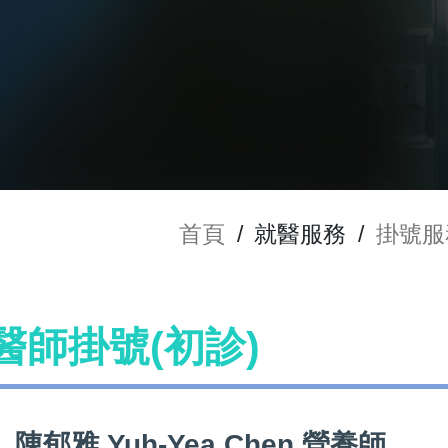
首頁
/
就醫服務
/
掛號服
n 醫師掛號(初診)
陳郁雅 Yuh-Yea Chen 營養師