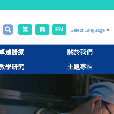
繁
簡
EN
Select Language
▼
卓越醫療
關於我們
教學研究
主題專區