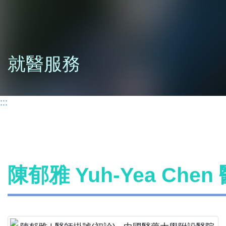
就醫服務
:::
陳郁雅 Yuh-Yea Che