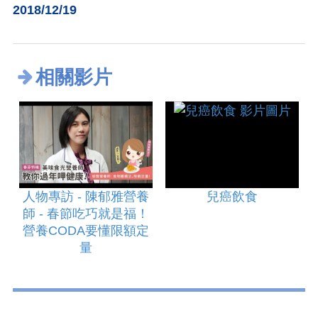
2018/12/19
相關影片
人物專訪 - 陳郁雅營養
兒癌飲食
師 - 春節吃巧就是福！
營養CODA要懂限額定
量